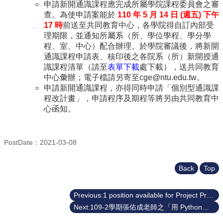
申請新開通識課程應完成所屬學院課程委員會之審
查。為使申請案能於
110 年 5 月 14 日 (週五) 下午
17 時
前送至共同教育中心，各學院得自訂內部受
理期限，並通知所屬系（所、學位學程、學分學
程、室、中心）配合辦理。於學院審議後，將新開
通識課程申請表、核印後之各院系（所）新開授通
識課程清單（請至
表單下載
處下載），送共同教育
中心彙辦；電子檔請另寄至cge@ntu.edu.tw。
申請新開通識課程，亦得同時申請「個別型通識課
程改計畫」，申請程序及期程等將另由共同教育中
心函知。
PostDate：2021-03-08
Back
Top
Previous:1 position available for Project Professor to teach Gen Ed courses
Next:109-2學期張佑成老師之「用 Python與Excel 學習統計模型思維」課程加簽名單