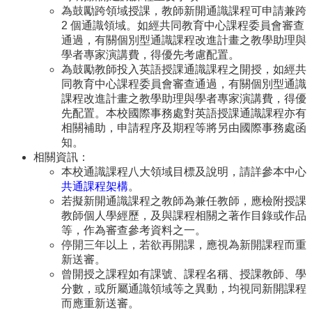
Course
為鼓勵跨領域授課，教師新開通識課程可申請兼跨
2 個通識領域。如經共同教育中心課程委員會審查
Events
通過，有關個別型通識課程改進計畫之教學助理與
&
學者專家演講費，得優先考慮配置。
News
為鼓勵教師投入英語授課通識課程之開授，如經共
Rule
同教育中心課程委員會審查通過，有關個別型通識
Compilation
課程改進計畫之教學助理與學者專家演講費，得優
先配置。本校國際事務處對英語授課通識課程亦有
Resources
相關補助，申請程序及期程等將另由國際事務處函
知。
UIBP
Program
相關資訊：
本校通識課程八大領域目標及說明，請詳參本中心
Semiconductor
共通課程架構
。
Interdisciplinary
若擬新開通識課程之教師為兼任教師，應檢附授課
Program
教師個人學經歷，及與課程相關之著作目錄或作品
Nobel
等，作為審查參考資料之一。
Laureate
停開三年以上，若欲再開課，應視為新開課程而重
新送審。
Royal
曾開授之課程如有課號、課程名稱、授課教師、學
Palm
分數，或所屬通識領域等之異動，均視同新開課程
Lecture
而應重新送審。