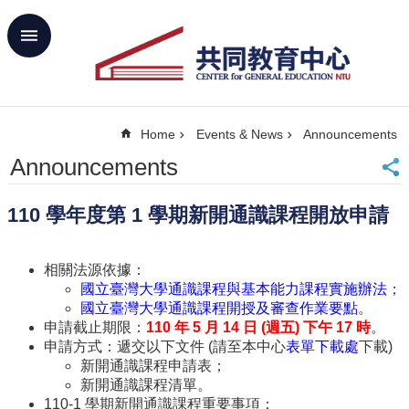
Skip to main content
Advanced
Search
Home
Home
Events & News
Announcements
NTU
SiteMap
Announcements
Contact
Us
110 學年度第 1 學期新開通識課程開放申請
中
文
相關法源依據：
About
國立臺灣大學通識課程與基本能力課程實施辦法
；
Us
國立臺灣大學通識課程開授及審查作業要點
。
Academics
申請截止期限：
110 年 5 月 14 日 (週五
) 下午 17 時
。
申請方式：遞交以下文件 (請至本中心
表單下載處
下載)
Curricula
新開通識課程申請表；
新開通識課程清單。
Propose
GE
110-1 學期新開通識課程重要事項：