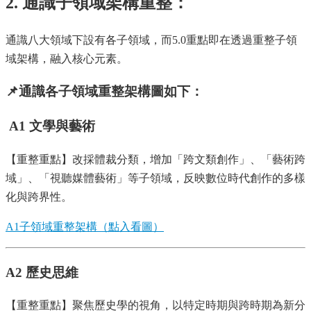
2. 通識子領域架構重整：
息
相
通識八大領域下設有各子領域，而5.0重點即在透過重整子領
關
法
域架構，融入核心元素。
規
📌
通識各子領域重整架構圖如下：
服
務
A1 文學與藝術
資
源
【重整重點】改採體裁分類，增加「跨文類創作」、「藝術跨
校
域」、「視聽媒體藝術」等子領域，反映數位時代創作的多樣
學
士
化與跨界性。
學
位
A1子領域重整架構（點入看圖）
通
識
A2 歷史思維
5.0
【重整重點】聚焦歷史學的視角，以特定時期與跨時期為新分