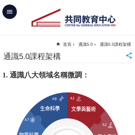
跳到主要內容區塊
進
階
搜
尋
首頁
通識5.0
通識5.0課程架構
回
首
通識5.0課程架構
頁
臺
1. 通識八大領域名稱微調：
大
首
頁
網
站
導
覽
聯
絡
資