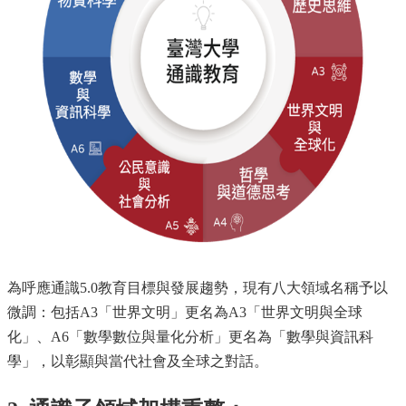
訊
English
關
於
中
心
教
學
單
位
課
程
為呼應通識5.0教育目標與發展趨勢，現有八大領域名稱予以
資
微調：包括A3「世界文明」更名為A3「世界文明與全球
訊
化」、A6「數學數位與量化分析」更名為「數學與資訊科
中
學」，以彰顯與當代社會及全球之對話。
心
消