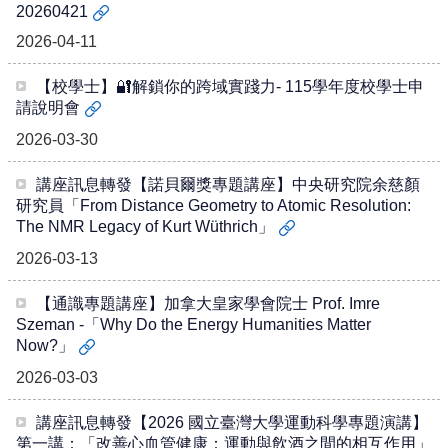
識
20260421
開
2026-04-11
課
資
訊
【校學士】🔐解鎖你的跨域實踐力- 115學年度校學士申
請說明會
中
2026-03-30
心
消
講座訊息轉發【諾貝爾獎專題講座】中央研究院余慈顏
息
研究員「From Distance Geometry to Atomic Resolution:
相
The NMR Legacy of Kurt Wüthrich」
關
2026-03-13
法
規
【通識專題講座】加拿大皇家學會院士 Prof. Imre
Szeman -「Why Do the Energy Humanities Matter
服
Now?」
務
資
2026-03-03
源
講座訊息轉發【2026 國立臺灣大學運動科學專題演講】
校
第一講：「改善心血管健康：運動與飲酒之間的相互作用」
學