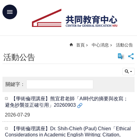
跳到主要內容區塊
進
階
搜
尋
首頁
中心消息
活動公告
回
首
活動公告
頁
臺
大
首
頁
網
【學術倫理講座】熊宜君老師「AI時代的摘要與改寫；
站
避免抄襲並正確引用」20260903
導
2026-07-29
覽
聯
【學術倫理講座】Dr. Shih-Chieh (Paul) Chien「Ethical
絡
Considerations in Academic English Writing: Citation,
資