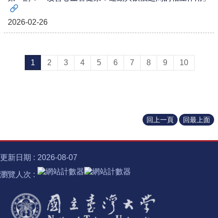
士
學
2026-02-26
位
半
導
1
2
3
4
5
6
7
8
9
10
體
跨
域
計
畫
回上一頁
回最上面
臺
大
椰
更新日期
2026-08-07
林
講
瀏覽人次
座
諾
貝