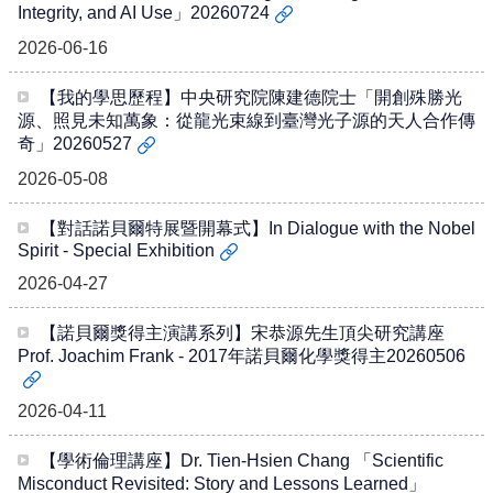
Integrity, and AI Use」20260724
訊
2026-06-16
English
關
【我的學思歷程】中央研究院陳建德院士「開創殊勝光
於
源、照見未知萬象：從龍光束線到臺灣光子源的天人合作傳
中
奇」20260527
心
2026-05-08
教
學
【對話諾貝爾特展暨開幕式】In Dialogue with the Nobel
單
Spirit - Special Exhibition
位
2026-04-27
共
【諾貝爾獎得主演講系列】宋恭源先生頂尖研究講座
通
Prof. Joachim Frank - 2017年諾貝爾化學獎得主20260506
課
程
資
2026-04-11
訊
【學術倫理講座】Dr. Tien-Hsien Chang 「Scientific
通
Misconduct Revisited: Story and Lessons Learned」