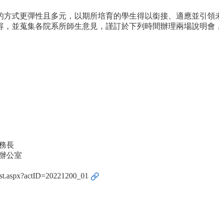
的方式更彈性且多元，以期所培育的學生得以銜接、適應並引領
容，並蒐集各院系所師生意見，謹訂於下列時間辦理兩場說明會
務長
辦公室
nList.aspx?actID=20221200_01