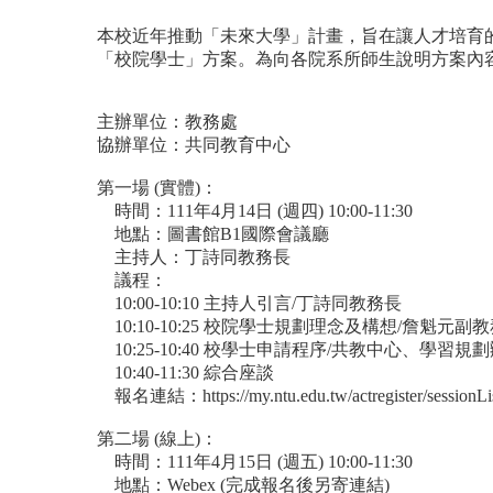
本校近年推動「未來大學」計畫，旨在讓人才培育
「校院學士」方案。為向各院系所師生說明方案內
主辦單位：教務處
協辦單位：共同教育中心
第一場
(
實體
)
：
時間：
111
年
4
月
14
日
(
週四
) 10:00-11:30
地點：圖書館
B1
國際會議廳
主持人：丁詩同教務長
議程：
10:00-10:10
主持人引言
/
丁詩同教務長
10:10-10:25
校院學士規劃理念及構想
/
詹魁元副教
10:25-10:40
校學士申請程序
/
共教中心、學習規劃
10:40-11:30
綜合座談
報名連結：
https://my.ntu.edu.tw/actregister/sessio
第二場
(
線上
)
：
時間：
111
年
4
月
15
日
(
週五
) 10:00-11:30
地點：
Webex (
完成報名後另寄連結
)