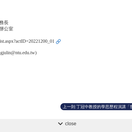
務長
辦公室
onList.aspx?actID=20221200_01
gjulin@ntu.edu.tw
)
close