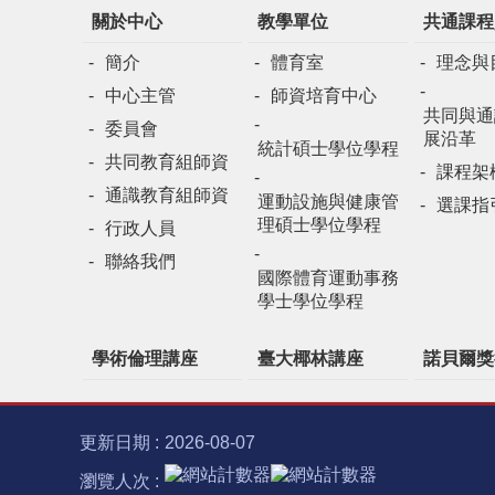
關於中心
教學單位
共通課程
簡介
體育室
理念與
中心主管
師資培育中心
共同與通
委員會
展沿革
統計碩士學位學程
共同教育組師資
課程架
通識教育組師資
運動設施與健康管
選課指
理碩士學位學程
行政人員
聯絡我們
國際體育運動事務
學士學位學程
學術倫理講座
臺大椰林講座
諾貝爾獎
更新日期
2026-08-07
瀏覽人次