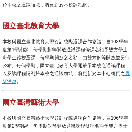
於本校之通識領域，將更新於本校課程網。
訊
English
國立臺北教育大學
關
於
中
本校與國立臺北教育大學簽訂校際選課合作協議，自103學年
心
度第1學期起，每學期對等開放通識課程修課名額予雙方學士
教
班學生跨校選課。每學期開放之名額，
由雙方對等開放並另行
學
公布。每個學期，國立臺北教育大學開放予本校之通識課程，
單
位
以及該課程認列於本校之通識領域，將更新於本中心網頁之
最
新消息
。
共
通
課
國立臺灣藝術大學
程
資
訊
本校與國立臺灣藝術大學簽訂校際選課合作協議，自106學年
通
度第2學期起，每學期對等開放通識課程修課名額予雙方學士