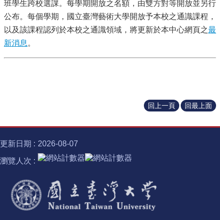
識
班學生跨校選課。每學期開放之名額，由雙方對等開放並另行
開
公布。每個學期，國立臺灣藝術大學開放予本校之通識課程，
課
以及該課程認列於本校之通識領域，將更新於本中心網頁之
最
資
訊
新消息
。
中
心
消
息
回上一頁
回最上面
相
關
法
規
更新日期
2026-08-07
服
瀏覽人次
務
資
源
校
學