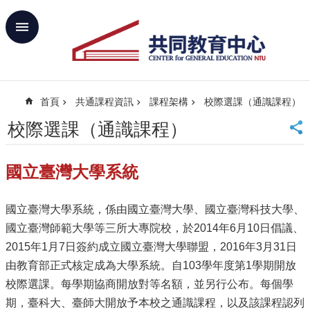
跳到主要內容區塊
進
階
搜
尋
首頁
共通課程資訊
課程架構
校際選課（通識課程）
回
首
校際選課（通識課程）
頁
臺
國立臺灣大學系統
大
首
頁
國立臺灣大學系統，係由國立臺灣大學、國立臺灣科技大學、
網
國立臺灣師範大學等三所大專院校，於2014年6月10日倡議、
站
導
2015年1月7日簽約成立國立臺灣大學聯盟，2016年3月31日
覽
由教育部正式核定成為大學系統。自103學年度第1學期開放
聯
校際選課。每學期協商開放對等名額，並另行公布。每個學
絡
期，臺科大、臺師大開放予本校之通識課程，以及該課程認列
資