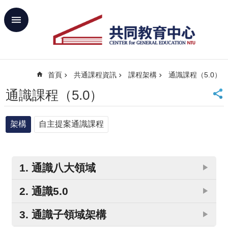
跳到主要內容區塊
進
階
搜
尋
首頁
共通課程資訊
課程架構
通識課程（5.0）
回
首
通識課程（5.0）
頁
臺
架構
自主提案通識課程
大
首
頁
網
1. 通識八大領域
▶
站
導
2. 通識5.0
▶
覽
聯
3. 通識子領域架構
▶
絡
(1) 為什麼要推動通識5.0？
資