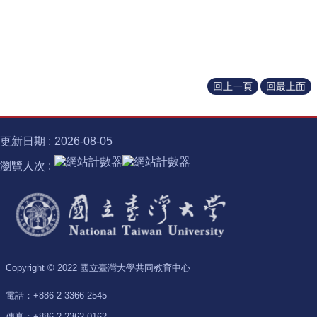
訊
通識八大領域下設有各子領域，而5.0重點即在透過重
臺灣大學自1981年虞兆中校長任內，率先倡議通才教
English
整子領域架構，融入核心元素。
育理念，種下了本校通識教育的根基。此後，本校通
關
識課程歷經多次制度性演進，先後發展出「八大領
📌
通識各子領域架構圖如下：
於
回上一頁
回最上面
域」、「TA及專業課兼充」及「跨域與全英授課
中
心
A1 文學與藝術
（EMI）」等四階段（1.0~4.0），成效良好。
教
說明
更新日期
2026-08-05
學
單
瀏覽人次
文學與藝術是人文學中兩個重要的學門，同以符號形
位
象表現人的情感與思想，充滿想像的、創造的特質，
共
能反映個人及時代的人文精神與文化特色。本領域課
通
程經由文學與藝術作品之賞析、批評或相關理論之探
課
程
討，以培養學生鑑賞、思辨、批判及創造的能力，啟
資
發其自我感知和同情共感的潛能，並開展其審美之多
Copyright © 2022 國立臺灣大學共同教育中心
訊
元觀點，以增進其人文涵養及精神境界。主要分文學
2025年為呼應通識5.0教育目標與發展趨勢，將八大領
電話：+886-2-3366-2545
通
與藝術兩個次領域安排課程。
域名稱予以微調：包括A3「世界文明」更名為A3「世
傳真：+886-2-2362-0162