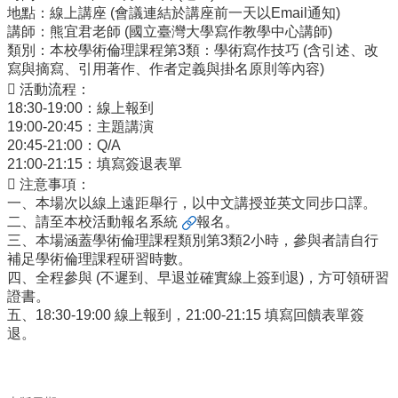
地點：線上講座 (會議連結於講座前一天以Email通知)
訊
講師：熊宜君老師 (國立臺灣大學寫作教學中心講師)
English
類別：本校學術倫理課程第3類：學術寫作技巧 (含引述、改
寫與摘寫、引用著作、作者定義與掛名原則等內容)
關
 活動流程：
於
18:30-19:00：線上報到
中
19:00-20:45：主題講演
心
20:45-21:00：Q/A
教
21:00-21:15：填寫簽退表單
學
 注意事項：
單
一、本場次以線上遠距舉行，以中文講授並英文同步口譯。
位
二、請至本校
活動報名系統
報名。
三、本場涵蓋學術倫理課程類別第3類2小時，參與者請自行
共
補足學術倫理課程研習時數。
通
四、全程參與 (不遲到、早退並確實線上簽到退)，方可領研習
課
證書。
程
五、18:30-19:00 線上報到，21:00-21:15 填寫回饋表單簽
資
退。
訊
通