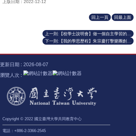
識
上版日期：2022-12-12
開
課
回上一頁
回最上面
資
訊
上一則:【校學士說明會】做一個自主學習的台大人
中
下一則:【我的學思歷程】朱宗慶打擊樂團創辦人暨藝術總監「表演藝術的追尋與實踐－在變與不變中找到永恆」
心
消
息
更新日期
2026-08-07
相
關
瀏覽人次
法
規
服
務
資
源
Copyright © 2022 國立臺灣大學共同教育中心
校
電話：+886-2-3366-2545
學