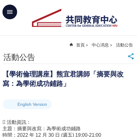
跳到主要內容區塊
進
階
搜
尋
首頁
中心消息
活動公告
回
首
活動公告
頁
臺
【學術倫理講座】熊宜君講師「摘要與改
大
首
寫：為學術成功鋪路」
頁
網
站
English Version
導
覽
 活動資訊：
聯
主題：摘要與改寫：為學術成功鋪路
絡
時間：2022 年 12 月 30 日 (週五) 19:00-21:00
資