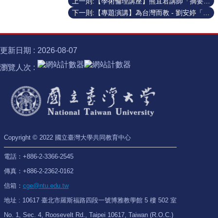
上一則:【學術倫理講座】熊宜君講師「摘要與改寫：為學術成功鋪路」
士
下一則:【專題演講】為台灣而教 - 劉安婷「你拿幸運做什麼？」
學
位
半
更新日期
2026-08-07
導
瀏覽人次
體
跨
域
計
畫
臺
Copyright © 2022 國立臺灣大學共同教育中心
大
椰
電話：+886-2-3366-2545
林
講
傳真：+886-2-2362-0162
座
信箱：
cge@ntu.edu.tw
諾
地址 : 10617 臺北市羅斯福路四段一號博雅教學館 5 樓 502 室
貝
No. 1, Sec. 4, Roosevelt Rd., Taipei 10617, Taiwan (R.O.C.)