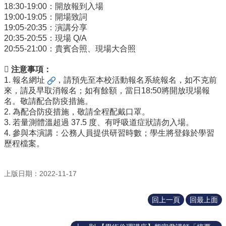
識
18:30-19:00：開放報到入場
開
19:00-19:05：開場致詞
課
19:05-20:35：演講分享
資
20:35-20:55：現場 Q/A
訊
20:55-21:00：貴賓合照、現場大合照
中
 注意事項：
心
1.
報名網址
，請預先至本校活動報名系統報名，如不克前
消
來，請及早取消報名；如有餘額，當日18:50將開放現場報
息
名。敬請配合防疫措施。
2. 為配合防疫措施，敬請全程配戴口罩。
相
3. 若量測體溫超過 37.5 度、有呼吸道症狀請勿入場。
關
4. 參與本演講：公務人員提供研習時數；學生將登錄於學習
法
歷程檔案。
規
服
上版日期：2022-11-17
務
資
源
回上一頁
回最上面
校
學