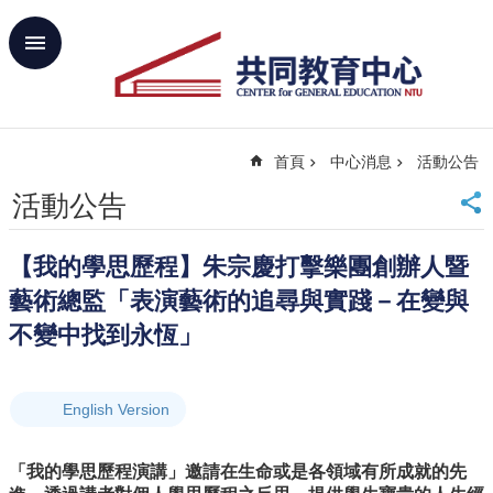
跳到主要內容區塊
進
階
搜
尋
首頁
中心消息
活動公告
回
首
活動公告
頁
臺
【我的學思歷程】朱宗慶打擊樂團創辦人暨
大
首
藝術總監「表演藝術的追尋與實踐－在變與
頁
不變中找到永恆」
網
站
導
English Version
覽
聯
絡
「我的學思歷程演講」邀請在生命或是各領域有所成就的先
資