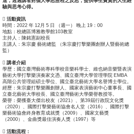
進，透過講者對個人學思歷程之反思，提供學生寶貴的人生經
訊
驗與思考心得。
English
 活動資訊
關
時間：2022 年 12月 5 日 （週一） 晚上 19：00
於
地點：校總區博雅教學館103教室
中
主持人：陳銘憲副校長
心
主講人：朱宗慶 藝術總監 （朱宗慶打擊樂團創辦人暨藝術總
監）
教
學
 講者介紹
單
學歷：國立臺灣藝術專科學校音樂科學士、維也納音樂暨表演
位
藝術大學打擊樂演奏家文憑、國立臺灣大學管理學院 EMBA
高階公共管理組碩士學位、國立臺北藝術大學名譽博士學位。
共
經歷：朱宗慶打擊樂團創辦人、國家表演藝術中心董事長、國
通
立臺北藝術大學校長、國立臺灣藝術大學榮譽教授等。
課
榮譽：榮獲臺大傑出校友（2021）、第39屆行政院文化獎
程
（2020）、國際打擊樂藝術協會名人堂（2016）、國際打擊
資
樂藝術協會終身教育成就獎（2009）、國家文藝獎
訊
（2000）、金曲獎最佳演奏人獎（1997）等
通
 活動流程：