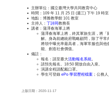
主辦單位：國立臺灣大學共同教育中心
時間：109 年 11 月 25 日 (週三) 下午 19 時至
地點：博雅教學館 101 教室
主持人：
丁詩同
教務長
講者：蒲澤春海軍上將
蒲澤春海軍上將，終其軍旅生涯，將「國
解。身為前總統府戰略顧問，除了平常
將領中曝光率最高者，海軍常服也與他個
能、創造社會價值。
備註：
報名：請至臺大
活動報名系統
。
請預先報名。18:50 開放自由入座。
演講全程請配戴口罩。
學生可登錄
ePo 學習歷程檔案
；公務人
上版日期：2020-11-17