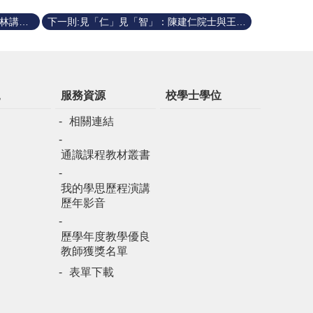
上一則:敬邀參與 2021 年第1屆全國椰林講堂論壇
下一則:見「仁」見「智」：陳建仁院士與王智弘教授的學思歷程演講
規
服務資源
校學士學位
相關連結
通識課程教材叢書
我的學思歷程演講
歷年影音
歷學年度教學優良
教師獲獎名單
表單下載