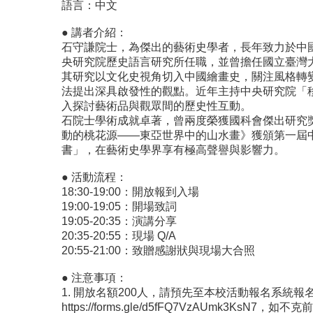
語言：中文
● 講者介紹：
石守謙院士，為傑出的藝術史學者，長年致力於中
央研究
院歷史語言研究所任職，並曾擔任國立臺灣
其研究以文化史視角切入中國繪畫史，關注風格轉
法提出深具啟發性的觀點
。近年主持中央研究院「
入探討藝術品與觀眾間的歷史性互動。
石院士學術成就卓著，曾兩度榮獲國科會傑出研究
動的桃花源——
東亞世界中的山水畫》獲頒第一屆
書」，在藝術史學界享有極高聲譽與影響力。
● 活動流程：
18:30-19:00：開放報到入場
19:00-19:05：開場致詞
19:05-20:35：演講分享
20:35-20:55：現場 Q/A
20:55-21:00：致贈感謝狀與現場大合照
● 注意事項：
1. 開放名額200人，請預先至本校活動報名系統報
https:
//forms.gle/d5fFQ7VzAUmk3KsN7
，
如不克前