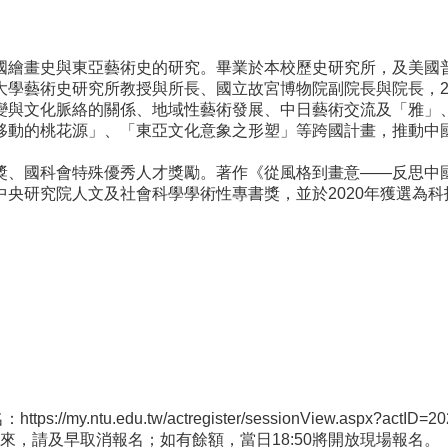
國繪畫史與東亞藝
術史的研究。畢業於本校歷史研究所，
及美國
大學藝術史研究所教授與
所長、國立故宮博物院副院長與院長，20
變與文化脈絡的關
係、地域性藝術發展、中日藝術交流及「雅」
移動的桃花源」、「東亞文化意象之形塑」
等跨國計畫，推動中
獎、國科會特殊優
秀人才獎勵。著作《從風格到畫意——反思中
中央研究院人文及社會科學學術性
專書獎，並於2020年獲選為
名：
https:
//my.ntu.edu.tw/actregister/se
ssionView.aspx?actID=2
來，請及早取消報名；如有餘額，當日18:
50將開放現場報名。