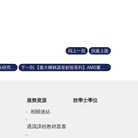
回上一頁
回最上面
上一則:【臺大椰林講座領航系列】中央研究院賀端華院士 20250509
下一則:【臺大椰林講座創智系列】AMD董事長暨執行長蘇姿丰博士 20250415
規
服務資源
校學士學位
相關連結
通識課程教材叢書