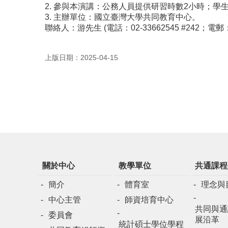
2. 參與本演講：公務人員提供研習時數2小時；學
3. 主辦單位：國立臺灣大學共同教育中心。
聯絡人：游先生 (電話：02-33662545 #242；電郵
上版日期：2025-04-15
關於中心
教學單位
共通課程
簡介
體育室
理念與
中心主管
師資培育中心
共同與通
委員會
展沿革
統計碩士學位學程