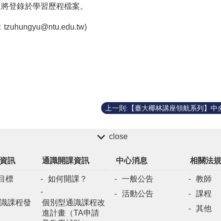
生將登錄於學習歷程
檔案。
：
tzuhungyu@ntu.edu.tw
)
close
資訊
通識開課資訊
中心消息
相關法
目標
如何開課？
一般公告
教師
活動公告
課程
識課程發
個別型通識課程改
其他
進計畫（TA申請