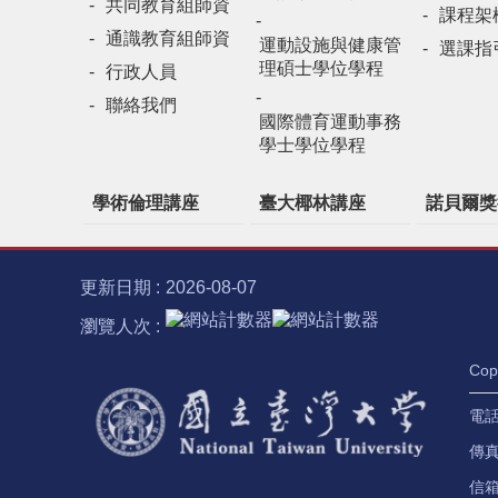
共同教育組師資
課程架
通識教育組師資
運動設施與健康管
選課指
理碩士學位學程
行政人員
聯絡我們
國際體育運動事務
學士學位學程
學術倫理講座
臺大椰林講座
諾貝爾獎
更新日期
2026-08-07
瀏覽人次
Co
電話：
傳真：
信