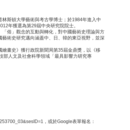
普林斯頓大學藝術與考古學博士；於1984年進入中
12年獲選為第29屆中
央研究院院士。
、「俗」
觀念的互動與轉化，對中國藝術史理論與方
國藝術史研究邁向涵蓋中、日、韓的東亞視野，
並深
國繪畫史》
獲行政院新聞局第35屆金鼎獎，以《移
科技部人文及社會科學領域「最具影
響力研究專
0253700_
03&sesID=1
，或於Google表單報名：