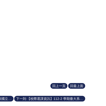
回上一頁
回最上面
上一則:【校際選課資訊】112-2 學期與國立臺灣藝術大學通識課程校際選課說明
下一則:【校際選課資訊】112-2 學期臺大系統開放校際選課資訊 (臺師大、臺科大)