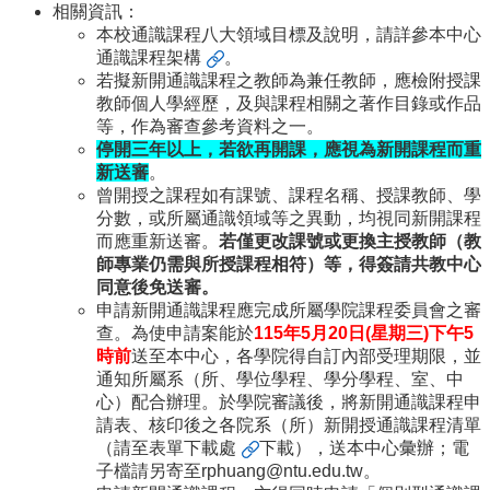
識
相關資訊：
開
本校通識課程八大領域目標及說明，請詳參本中心
課
通識課程架構
。
資
若擬新開通識課程之教師為兼任教師，應檢附授課
訊
教師個人學經歷，及與課程相關之著作目錄或作品
等，作為審查參考資料之一。
中
停開三年以上，若欲再開課，應視為新開課程而重
心
新送審
。
消
曾開授之課程如有課號、課程名稱、授課教師、學
息
分數，或所屬通識領域等之異動，均視同新開課程
而應重新送審。
若僅更改課號或更換主授教師（教
相
師專業仍需與所授課程相符）等，得簽請共教中心
關
同意後免送審。
法
申請新開通識課程應完成所屬學院課程委員會之審
規
查。為使申請案能於
115
年5
月20
日
(
星期三
)
下午
5
服
時前
送至本中心，各學院得自訂內部受理期限，並
務
通知所屬系（所、學位學程、學分學程、室、中
資
心）配合辦理。於學院審議後，將新開通識課程申
源
請表、核印後之各院系（所）新開授通識課程清單
（請至
表單下載處
下載），送本中心彙辦；電
校
子檔請另寄至rphuang@ntu.edu.tw。
學