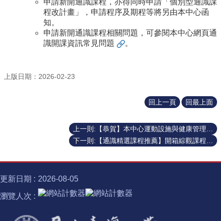
申請新開通識課程，亦得同時申請「個別型通識課
士
程改計畫」，申請程序及期程等將另由本中心函
學
知。
位
申請新開通識課程相關問題，可參閱本中心網頁通
識開課資訊
常見問題
。
半
導
體
上版日期：2026-02-23
跨
域
計
回上一頁
回最上面
畫
上一則:【恭賀】本中心運動設施與健康管理碩士學位學程王國鑌助理教授榮膺歐洲運動科學學院（ECSS）院士
臺
大
下一則:【通識精選課程推薦】開箱綜觀課程 × 半導體 × 諾貝爾獎的跨域學習旅程！✨
椰
林
講
更新日期
2026-08-05
座
瀏覽人次
諾
貝