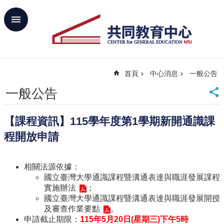
跳到主要內容區塊
進
階
搜
尋
首頁
中心消息
一般公告
回
首
一般公告
頁
臺
【課程資訊】115學年度第1學期新開通識課
大
首
程開放申請
頁
網
相關法源依據：
站
國立臺灣大學通識課程暨溝通表達與職涯發展課程
導
實施辦法
；
覽
國立臺灣大學通識課程暨溝通表達與職涯發展開授
聯
及審查作業要點
。
絡
申請截止期限：
115
年5
月20
日
(
星期三
)
下午
5
時
資