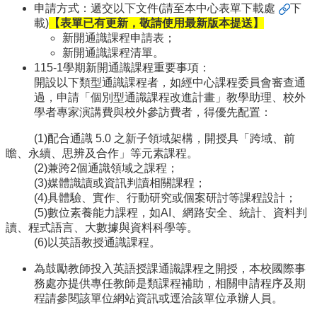
申請方式：遞交以下文件(請至本中心
表單下載處
下
訊
載)
【表單已有更新，敬請使用最新版本提送】
English
新開通識課程申請表；
新開通識課程清單。
關
115-1學期新開通識課程重要事項：
於
開設以下類型通識課程者，如經中心課程委員會審查通
中
過，申請「個別型通識課程改進計畫」教學助理、校外
心
學者專家演講費與校外參訪費者，得優先配置：
教
(1)配合通識 5.0 之新子領域架構，開授具「跨域、前
學
瞻、永續、思辨及合作」等元素課程。
單
(2)兼跨2個通識領域之課程；
位
(3)媒體識讀或資訊判讀相關課程；
(4)具體驗、實作、行動研究或個案研討等課程設計；
共
(5)數位素養能力課程，如AI、網路安全、統計、資料判
通
讀、程式語言、大數據與資料科學等。
課
(6)以英語教授通識課程。
程
資
為鼓勵教師投入英語授課通識課程之開授，本校國際事
訊
務處亦提供專任教師是類課程補助，相關申請程序及期
程請參閱該單位網站資訊或逕洽該單位承辦人員。
通