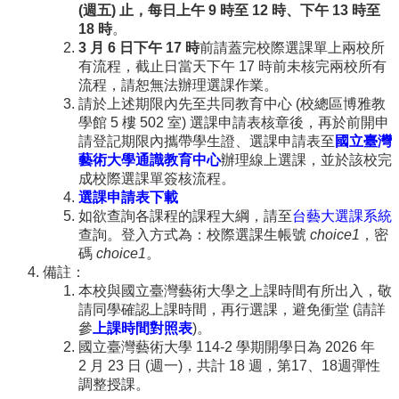
(週五) 止，每日上午 9 時至 12 時、下午 13 時至
訊
18 時
。
English
3 月 6 日下午 17 時
前請蓋完校際選課單上兩校所
有流程，截止日當天下午 17 時前未核完兩校所有
關
流程，請恕無法辦理選課作業。
於
請於上述期限內先至共同教育中心 (校總區博雅教
中
學館 5 樓 502 室) 選課申請表核章後，再於前開申
心
請登記期限內攜帶學生證、選課申請表至
國立臺灣
藝術大學通識教育中心
辦理線上選課，並於該校完
教
成校際選課單簽核流程。
學
選課申請表下載
單
如欲查詢各課程的課程大綱，請至
台藝大選課系統
位
查詢。登入方式為：校際選課生帳號
choice1
，密
碼
choice1
。
共
備註：
通
本校與國立臺灣藝術大學之上課時間有所出入，敬
課
請同學確認上課時間，再行選課，避免衝堂 (請詳
程
參
上課時間對照表
)。
資
國立臺灣藝術大學 114-2 學期開學日為 2026 年
訊
2 月 23 日 (週一)，共計 18 週，第17、18週彈性
通
調整授課。