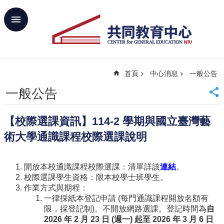
跳到主要內容區塊
進
階
搜
尋
首頁
中心消息
一般公告
回
首
一般公告
頁
臺
【校際選課資訊】114-2 學期與國立臺灣藝
大
首
術大學通識課程校際選課說明
頁
網
開放本校通識課程校際選課：清單詳該
連結
。
站
校際選課學生資格：限本校學士班學生。
導
作業方式與期程：
覽
一律採紙本登記申請 (每門通識課程開放名額有
聯
限，採登記制)。不開放網路選課。登記時間為
自
絡
2026 年 2 月 23 日 (週一) 起至 2026 年 3 月 6 日
資