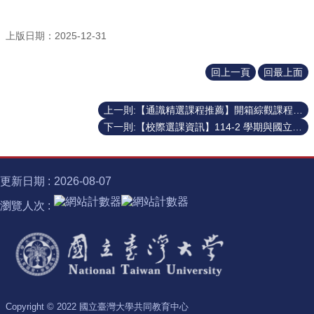
識
開
課
上版日期：2025-12-31
資
訊
回上一頁
回最上面
中
心
上一則:【通識精選課程推薦】開箱綜觀課程 × 半導體 × 諾貝爾獎的跨域學習旅程！✨
消
下一則:【校際選課資訊】114-2 學期與國立臺北教育大學通識課程校際選課說明
息
相
關
更新日期
2026-08-07
法
規
瀏覽人次
服
務
資
源
校
Copyright © 2022 國立臺灣大學共同教育中心
學