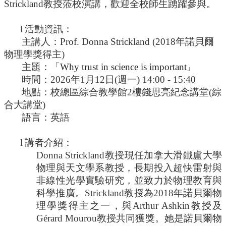
識
Strickland
教授蒞校演講，歡迎全校師生踴躍參與。
開
課
l
活動資訊：
資
主講人：
Prof. Donna Strickland (2018
年諾貝爾
訊
物理學獎得主
)
中
主題：「
Why trust in science is important
」
心
時間：
2026
年
1
月
12
日
(
週一
) 14:00 - 15:40
消
地點：校總區綜合教學館
2
樓錢思亮紀念講堂
(
綜
息
合大講堂
)
相
語言：英語
關
法
l
講者介紹：
規
Donna Strickland
教授現任加拿大滑鐵盧大學
服
物理與天文學系教授，長期投入超快雷射與
務
非線性光學實驗研究，並致力於物理教育與
資
科學推廣。
Strickland
教授為
2018
年諾貝爾物
源
理學獎得主之一，與
Arthur Ashkin
教授及
校
G
é
rard Mourou
教授共同獲獎。她是諾貝爾物
學