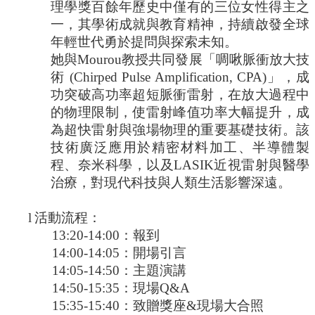
理學獎百餘年歷史中僅有的三位女性得主之
士
一，其學術成就與教育精神，持續啟發全球
學
年輕世代勇於提問與探索未知。
位
她與
Mourou
教授共同發展「啁啾脈衝放大技
半
術
(Chirped Pulse Amplification, CPA)
」，成
導
功突破高功率超短脈衝雷射，在放大過程中
體
的物理限制，使雷射峰值功率大幅提升，成
跨
為超快雷射與強場物理的重要基礎技術。該
域
計
技術廣泛應用於精密材料加工、半導體製
畫
程、奈米科學，以及
LASIK
近視雷射與醫學
治療，對現代科技與人類生活影響深遠。
臺
大
椰
l
活動流程：
林
13:20-14:00
：報到
講
14:00-14:05
：開場引言
座
14:05-14:50
：主題演講
諾
14:50-15:35
：現場
Q&A
貝
15:35-15:40
：致贈獎座
&
現場大合照