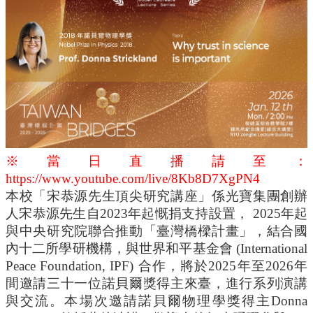
訊
English
關
於
中
心
教
學
單
※當日直播請至：
位
https://www.youtube.com/live/8Kb8D7XgPN4
本校「宋恭源先生頂尖研究講座」係光寶集團創辦
共
人宋恭源先生自
2023
年起慨捐支持設置，
2025
年起
通
課
與中央研究院聯合推動「臺灣橋樑計畫」，結合國
程
內十二所學研機構，與世界和平基金會
(International
資
Peace Foundation, IPF)
合作，將於
2025
年至
2026
年
訊
間邀請三十一位諾貝爾獎得主來臺，進行系列演講
通
與交流。本場次邀請諾貝爾物理學獎得主
Donna