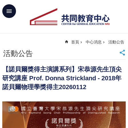
跳到主要內容區塊
進
階
搜
尋
首頁
中心消息
活動公告
回
首
活動公告
頁
臺
【諾貝爾獎得主演講系列】宋恭源先生頂尖
大
首
研究講座 Prof. Donna Strickland - 2018年
頁
諾貝爾物理學獎得主20260112
網
站
導
覽
聯
絡
資