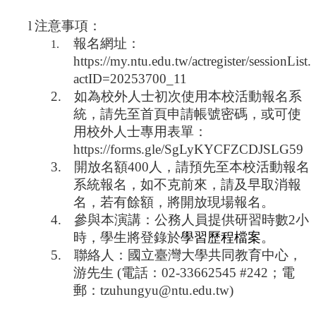
爾
獎
l
注意事項：
得
報名網址：
1.
主
講
https://my.ntu.edu.tw/actregister/sessionList.
座
actID=20253700_11
2.
如為校外人士初次使用本校活動報名系
統，請先至首頁申請帳號密碼，或可使
用校外人士專用表單：
https://forms.gle/SgLyKYCFZCDJSLG59
3.
開放名額
400
人，請預先至本校活動報名
系統報名，如不克前來，請及早取消報
名，若有餘額，將開放現場報名。
4.
參與本演講：公務人員提供研習時數
2
小
時，學生將登錄於
學習歷程檔案
。
5.
聯絡人：國立臺灣大學共同教育中心，
游先生
(
電話：
02-33662545 #242
；電
郵：
tzuhungyu@ntu.edu.tw)