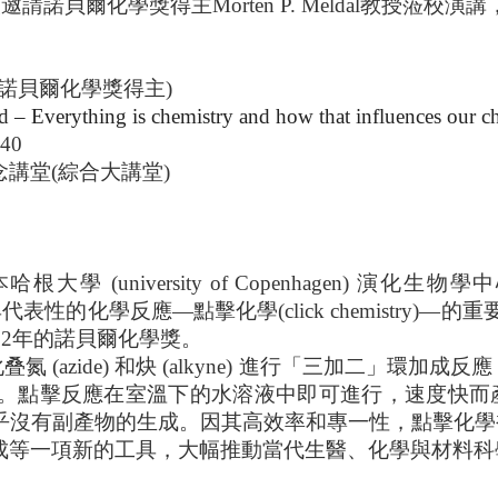
次邀請諾貝爾化學獎得主
Morten P. Meldal
教授蒞校演講
諾貝爾化學獎得主
)
d – Everything is chemistry and how that influences our c
:40
念講堂
(
綜合大講堂
)
本哈根大學
(university of Copenhagen)
演化生物學中
具代表性的化學反應—點擊化學
(click chemistry)
—的重
22
年的諾貝爾化學獎。
化叠氮
(azide)
和炔
(alkyne)
進行「三加二」環加成反應
。點擊反應在室溫下的水溶液中即可進行，速度快而
乎沒有副產物的生成。因其高效率和專一性，點擊化學
成等一項新的工具，大幅推動當代生醫、化學與材料科