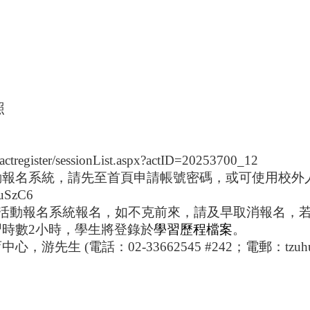
照
/actregister/sessionList.aspx?actID=20253700_12
動報名系統，請先至首頁申請帳號密碼，或可使用校外
7uSzC6
活動報名系統報名，如不克前來，請及早取消報名，
習時數
2
小時，學生將登錄於
學習歷程檔案
。
育中心，游先生
(
電話：
02-33662545 #242
；電郵：
tzuh