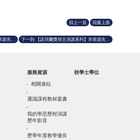
回上一頁
回最上面
上一則:【諾貝爾獎得主演講系列】宋恭源先生頂尖研究講座 Prof. May-Britt Moser - 2014年諾貝爾生理醫學獎得主20260209
下一則:【諾貝爾獎得主演講系列】宋恭源先生頂尖研究講座 Prof. Donna Strickland - 2018年諾貝爾物理學獎得主20260112
規
服務資源
校學士學位
相關連結
通識課程教材叢書
我的學思歷程演講
歷年影音
歷學年度教學優良