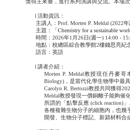
獎得主來臺，進行系列演講與交流。本場
l
活動資訊：
主講人：
Prof. Morten P. Meldal (2022
年
主題：「
Chemistry for a sustainable worl
時間：
2026
年
1
月
26
日
(
週一
) 14:00 - 15
地點：校總區綜合教學館
2
樓錢思亮紀
語言：英語
l
講者介紹：
Morten P. Meldal
教授現任丹麥哥
Biology)
，是當代化學生物學中最
Carolyn R. Bertozzi
教授
共同獲得
20
Meldal
教授
發現一價銅離子能夠催
所謂的「點擊反應
(click reaction)
」
各種複雜生物分子的細胞內，也幾
開發、生物分子標記、新潁材料合