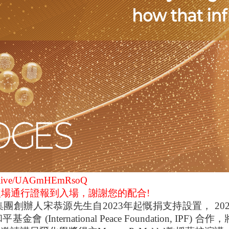
om/live/UAGmHEmRsoQ
出示入場通行證報到入場，謝謝您的配合!
集團創辦人宋恭源先生自
2023
年起慨捐支持設置，
20
和平基金會
(International Peace Foundation, IPF)
合作，