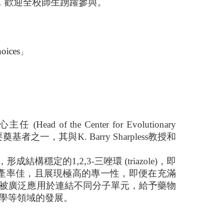
，歡迎全校師生踴躍參與。
hoices
」
心主任
(Head of the Center for Evolutionary
要奠基者之一，其與
K. Barry Sharpless
教授
和
，形成結構穩定的
1,2,3-
三唑環
(triazole)
，即
產率佳，且展現極高的專一性，即便在充滿
被廣泛應用於連結不同分子單元，給予藥物
學等領域的發展。