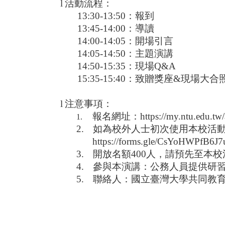
l
活動流程：
13:30-13:50
：報到
13:45-14:00
：導讀
14:00-14:05
：開場引言
14:05-14:50
：主題演講
14:50-15:35
：現場
Q&A
15:35-15:40
：致贈獎座
&
現場大合
l
注意事項：
報名網址：
https://my.ntu.edu.tw
1.
2.
如為校外人士初次使用本校活
https://forms.gle/CsYoHWPfB6J
3.
開放名額
400
人，請預先至本校
4.
參與本演講：公務人員提供研
5.
聯絡人：國立臺灣大學共同教