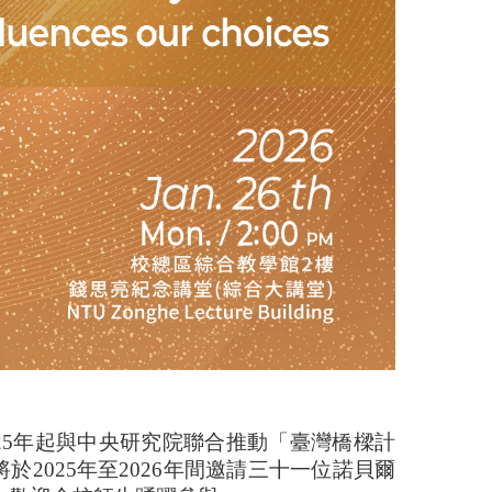
25
年起與中央研究院聯合推動「臺灣橋樑計
將於
2025
年至
2026
年間邀請三十一位諾貝爾