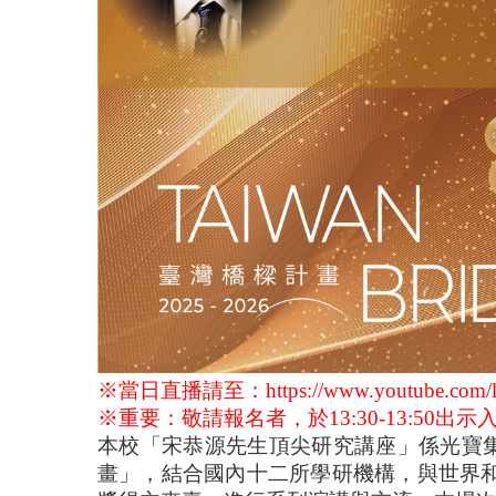
※當日直播請至：
https://www.youtube.c
※重要：敬請報名者，於13:30-13:50
本校「宋恭源先生頂尖研究講座」係光寶
畫」，結合國內十二所學研機構，與世界