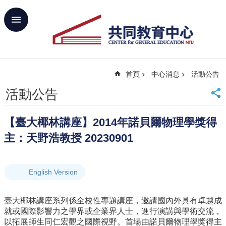
跳到主要內容區塊
進
階
搜
尋
首頁
中心消息
活動公告
回
首
活動公告
頁
臺
【臺大椰林講座】2014年諾貝爾物理學獎得
大
首
主：天野浩教授 20230901
頁
網
站
English Version
導
覽
臺大椰林講座系列係全校性專題講座，邀請國內外具有卓越成
聯
就或國際影響力之學界或企業界人士，進行演講與學術交流，
絡
以拓展師生同仁宏觀之國際視野。首場由諾貝爾物理學獎得主
資