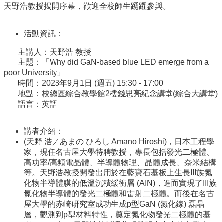
天野浩教授揭開序幕，歡迎全校師生踴躍參與。
訊
English
活動資訊：
關
於
主講人：天野浩 教授
中
主題：「Why did GaN-based blue LED emerge from a
心
poor University」
時間：2023年9月1日 (週五) 15:30 - 17:00
教
地點：校總區綜合教學館2樓錢思亮紀念講堂(綜合大講堂)
學
語言：英語
單
位
講者介紹：
共
(天野 浩／あまの ひろし Amano Hiroshi)，日本工程學
通
家，現任名古屋大學特聘教授，專長包括發光二極體、
課
高功率/高頻電晶體、半導體物理、晶體成長、奈米結構
程
等。天野浩教授開發出用於在藍寶石基板上生長III族氮
資
化物半導體膜的低溫沉積緩衝層 (AIN)，進而實現了III族
訊
氮化物半導體的發光二極體和雷射二極體。而後在名古
屋大學的赤崎研究室成功生成p型GaN (氮化鎵) 磊晶
通
層，觀測到p型材料特性，奠定氮化物發光二極體的基