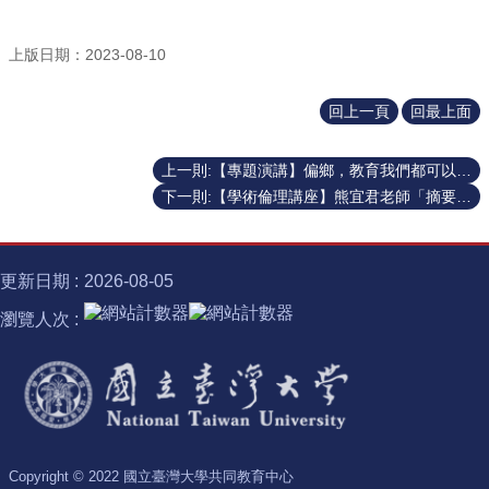
士
學
上版日期：2023-08-10
位
半
回上一頁
回最上面
導
體
上一則:【專題演講】偏鄉，教育我們都可以不一樣 20230907
跨
下一則:【學術倫理講座】熊宜君老師「摘要與改寫：為學術成功鋪路」
域
計
畫
更新日期
2026-08-05
臺
大
瀏覽人次
椰
林
講
座
諾
貝
Copyright © 2022 國立臺灣大學共同教育中心