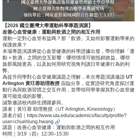
識
開
課
資
【2026 國立臺灣大學運動科學專題演講】
訊
改善心血管健康：運動與飲酒之間的相互作用
中
運動一定對心血管有益嗎？那「飲酒」又如何影響運動帶來的
心
保護效果？
消
本場專題演講將從心血管健康的科學證據出發，帶你理解「運
息
動 × 飲酒」之間的交互影響：哪些情境可能抵銷效益、哪些
族群風險更高，以及如何用研究視角判讀日常健康行為的利
相
弊。
關
為提升同學對心血管健康議題之理解，本次專題演講邀請
UT
法
Arlington 黃玨蓉助理教授
蒞臨分享，從實證研究角度探討運
規
動行為與飲酒習慣之交互作用，並帶領同學掌握其對心血管健
康可能造成的影響。
服
誠摯邀請校內師生踴躍參與。
務
講者｜黃玨蓉 助理教授（UT Arlington, Kinesiology）
資
講者介紹｜
https://www.uta.edu/academics/faculty/profile?
源
user=chuehlung.hwang
講題｜改善心血管健康：運動與飲酒之間的相互作用
校
時間｜3/19（四）12:30–15:30
學