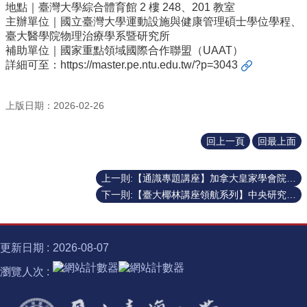
地點｜臺灣大學綜合體育館 2 樓 248、201 教室
士
主辦單位｜國立臺灣大學運動設施與健康管理碩士學位學程、
學
臺大醫學院物理治療學系暨研究所
位
補助單位｜國家重點領域國際合作聯盟（UAAT）
詳細可至：
https://master.pe.ntu.edu.tw/?p=3043
半
導
體
上版日期：2026-02-26
跨
域
計
回上一頁
回最上面
畫
上一則:【通識專題講座】加拿大皇家學會院士 Prof. Imre Szeman -「Why Do the Energy Humanities Matter Now?」
臺
下一則:【臺大椰林講座領航系列】中央研究院廖俊智院長 20260306
大
椰
林
講
更新日期
2026-08-07
座
瀏覽人次
諾
貝