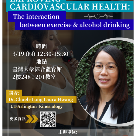
訊
English
關
於
中
心
教
學
單
位
共
通
課
程
資
訊
通