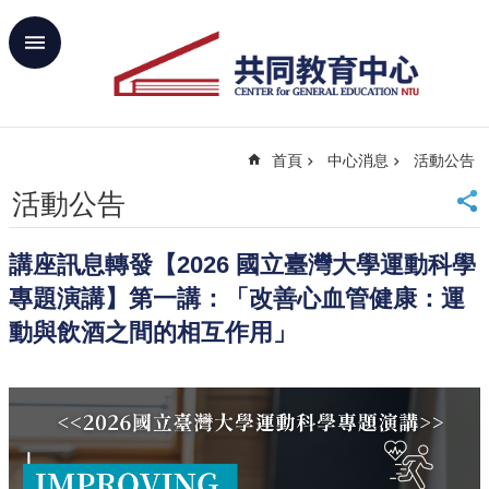
跳到主要內容區塊
進
階
搜
尋
首頁
中心消息
活動公告
回
首
活動公告
頁
臺
講座訊息轉發【2026 國立臺灣大學運動科學
大
首
專題演講】第一講：「改善心血管健康：運
頁
動與飲酒之間的相互作用」
網
站
導
覽
聯
絡
資