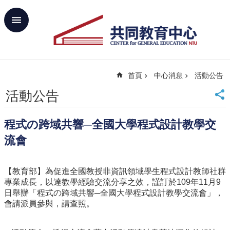
跳到主要內容區塊
進
階
搜
尋
首頁
中心消息
活動公告
回
首
活動公告
頁
臺
程式の跨域共響─全國大學程式設計教學交
大
首
流會
頁
網
【教育部】為促進全國教授非資訊領域學生程式設計教師社群
站
專業成長，以達教學經驗交流分享之效，謹訂於
109
年
11
月
9
導
日舉辦「程式の跨域共響─全國大學程式設計教學交流會」，
覽
會請派員參與，請查照。
聯
絡
資