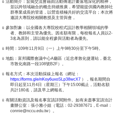
ü
活動簡介：旨揭交流會藉由活動傳達計畫落地深化的精神，
訊
並以跨領域融合的概念持續推廣，希望能提供國內教師社
English
群專業成長的管道，以營造積極共好的交流平台；本次將
邀請大專院校相關教授及主管與會，
關
於
ü
參加對象：以全國各大專院校程式設計教學相關領域的學
中
者、教師和主管為優先。因名額有限，每校報名人員以
2-
心
3
名為原則，請以能全程參與活動者為優先。
教
ü
時間：
109
年
11
月
9
日（一）上午
9
時
30
分至下午
5
時。
學
單
ü
地點：富邦國際會議中心
A
廳區（近忠孝敦化捷運站，臺北
位
市敦化南路一段
108
號
B2F
）。
共
ü
報名方式：本次活動採線上報名（網址：
通
https://forms.gle/nKoy6uxoSLp38wcX7
），報名期間自
課
即日起至
11
月
4
日（星期三）下午
15:00
截止，活動名額
程
共計
180
名，請及早上網報名。
資
ü
有關活動資訊及報名事宜請詳閱附件。如有未盡事宜請洽計
訊
畫辦公室：張小雅小姐（電話：
02-29387671
，
E-mail
：
通
connie@nccu.edu.tw
）。