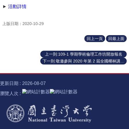
識
開
►
活動詳情
課
資
上版日期：2020-10-29
訊
中
回上一頁
回最上面
心
消
息
上一則:109-1 學期學術倫理工作坊開放報名
下一則:敬邀參與 2020 年第 2 屆全國椰林講堂論壇
相
關
法
規
更新日期
2026-08-07
瀏覽人次
服
務
資
源
校
學