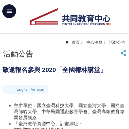
跳到主要內容區塊
進
階
搜
尋
首頁
中心消息
活動公告
回
首
活動公告
頁
臺
敬邀報名參與 2020「全國椰林講堂」
大
首
頁
English Version
網
站
導
主辦單位：國立臺灣科技大學、國立臺灣大學、國立臺
覽
灣師範大學、中華民國通識教育學會、臺灣高等教育專
聯
業發展網絡
絡
「臺灣教學資源中心」計畫網址：
資