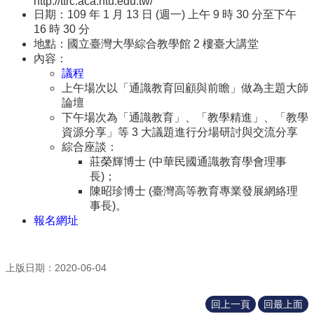
http://ttrc.aca.ntu.edu.tw/
訊
日期：109 年 1 月 13 日 (週一) 上午 9 時 30 分至下午
16 時 30 分
English
地點：國立臺灣大學綜合教學館 2 樓臺大講堂
關
內容：
於
議程
中
上午場次以「通識教育回顧與前瞻」做為主題大師
心
論壇
下午場次為「通識教育」、「教學精進」、「教學
教
資源分享」等 3 大議題進行分場研討與交流分享
學
綜合座談：
單
莊榮輝博士 (中華民國通識教育學會理事
位
長)；
陳昭珍博士 (臺灣高等教育專業發展網絡理
共
事長)。
通
報名網址
課
程
資
上版日期：2020-06-04
訊
通
回上一頁
回最上面