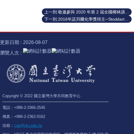
識
開
上一則:敬邀參與 2020 年第 2 屆全國椰林講堂論壇
課
資
下一則:2016年諾貝爾化學獎得主─Stoddart博士的斯德哥爾摩之旅
訊
中
更新日期
2026-08-07
心
消
瀏覽人次
息
相
關
法
規
Copyright © 2022 國立臺灣大學共同教育中心
服
務
電話：+886-2-3366-2545
資
源
傳真：+886-2-2362-0162
信箱：
cge@ntu.edu.tw
校
學