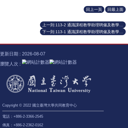
士
回上一頁
回最上面
學
位
上一則:113-2 通識課程教學助理聘僱及教學活動輔助費報帳相關說明
半
下一則:113-1 通識課程教學助理聘僱及教學活動輔助費報帳相關說明
導
體
跨
域
更新日期
2026-08-07
計
瀏覽人次
畫
臺
大
椰
林
講
座
Copyright © 2022 國立臺灣大學共同教育中心
諾
電話：+886-2-3366-2545
貝
傳真：+886-2-2362-0162