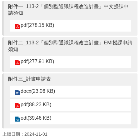
識
附件一_113-2「個別型通識課程改進計畫」中文授課申
開
請須知
課
資
pdf(278.15 KB)
訊
中
附件二_113-2「個別型通識課程改進計畫」EMI授課申請
心
須知
消
息
pdf(277.91 KB)
相
關
附件三_計畫申請表
法
規
docx(23.06 KB)
服
pdf(88.23 KB)
務
資
odt(39.46 KB)
源
校
上版日期：2024-11-01
學