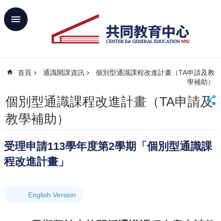
跳到主要內容區塊
進
階
搜
尋
首頁
通識開課資訊
個別型通識課程改進計畫（TA申請及教
回
學補助）
首
頁
個別型通識課程改進計畫（TA申請及
臺
教學補助）
大
首
頁
受理申請113學年度第2學期「個別型通識課
網
程改進計畫」
站
導
覽
English Version
聯
絡
資