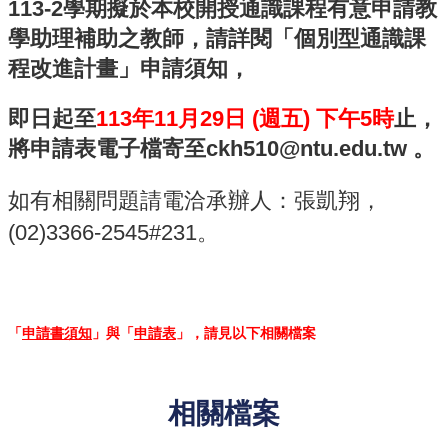
113-2學期擬於本校開授通識課程有意申請教
訊
學助理補助之教師，請詳閱「個別型通識課
English
程改進計畫」申請須知，
關
於
即日起至
113年11月29日 (週五) 下午5時
止，
中
將申請表電子檔寄至ckh510@ntu.edu.tw 。
心
教
如有相關問題請電洽承辦人：張凱翔，
學
單
(02)3366-2545#231。
位
共
通
課
「
申請書須知
」與「
申請表
」，請見以下相關檔案
程
資
訊
相關檔案
通