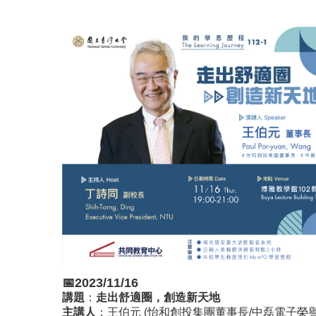
📅2023/11/16
講題
：
走出舒適圈，創造新天地
主講人
：王伯元 (怡和創投集團董事長/中磊電子榮