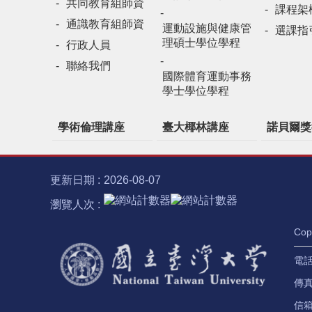
共同教育組師資
課程架
通識教育組師資
運動設施與健康管
選課指
理碩士學位學程
行政人員
聯絡我們
國際體育運動事務
學士學位學程
學術倫理講座
臺大椰林講座
諾貝爾獎
更新日期
2026-08-07
瀏覽人次
Co
電話：
傳真：
信