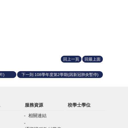
回上一頁
回最上面
片)
下一則:108學年度第2學期(因新冠肺炎暫停)
規
服務資源
校學士學位
相關連結