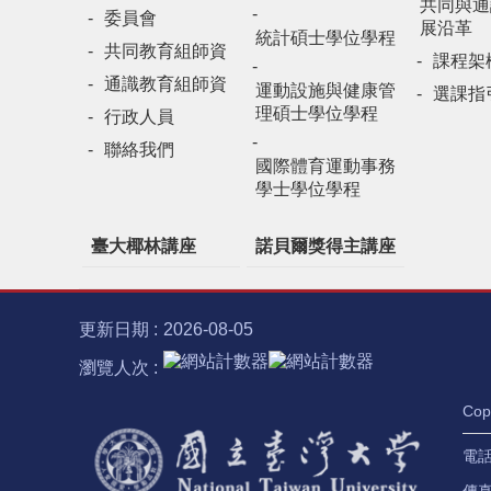
共同與通
委員會
展沿革
統計碩士學位學程
共同教育組師資
課程架
通識教育組師資
運動設施與健康管
選課指
理碩士學位學程
行政人員
聯絡我們
國際體育運動事務
學士學位學程
臺大椰林講座
諾貝爾獎得主講座
更新日期
2026-08-05
瀏覽人次
Co
電話：
傳真：