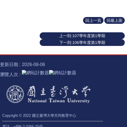
識
開
課
資
回上一頁
回最上面
訊
中
上一則:107學年度第1學期
心
下一則:106學年度第1學期
消
息
相
更新日期
2026-08-06
關
瀏覽人次
法
規
服
務
資
源
Copyright © 2022 國立臺灣大學共同教育中心
校
學
電話：+886-2-3366-2545