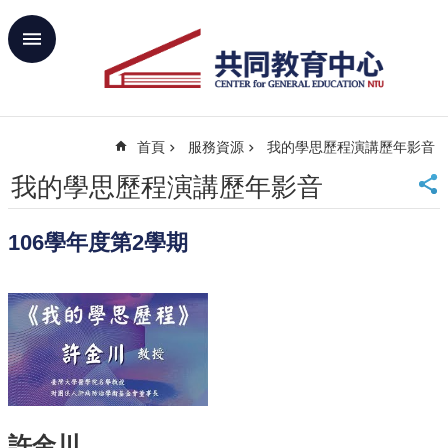
跳到主要內容區塊
進
階
搜
尋
首頁
服務資源
我的學思歷程演講歷年影音
回
首
我的學思歷程演講歷年影音
頁
臺
106學年度第2學期
大
首
頁
網
站
導
覽
聯
絡
許金川
資