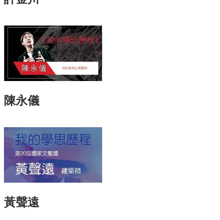
訊
English
關
於
中
心
教
陳永儀
學
單
位
共
通
課
程
資
訊
黃聲遠
通