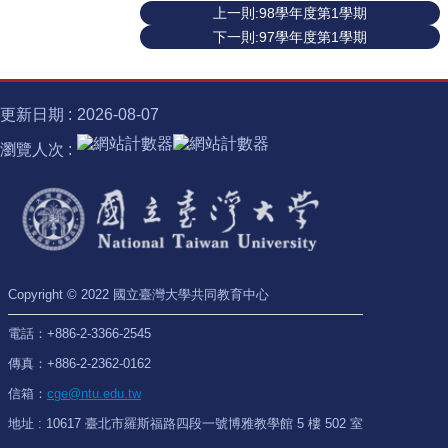
上一則:98學年度第1學期
士
下一則:97學年度第1學期
學
位
半
更新日期
2026-08-07
導
體
瀏覽人次
跨
域
計
畫
臺
大
Copyright © 2022 國立臺灣大學共同教育中心
椰
林
電話：+886-2-3366-2545
講
傳真：+886-2-2362-0162
座
信箱：
cge@ntu.edu.tw
諾
地址 : 10617 臺北市羅斯福路四段一號博雅教學館 5 樓 502 室
貝