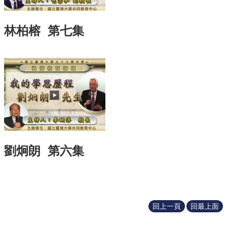
識
開
課
林柏榕 第七集
資
訊
中
心
消
息
相
關
法
規
劉炯朗 第六集
服
務
資
源
回上一頁
回最上面
校
學