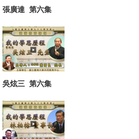
訊
張廣達 第六集
English
關
於
中
心
教
學
單
位
吳炫三 第六集
共
通
課
程
資
訊
通