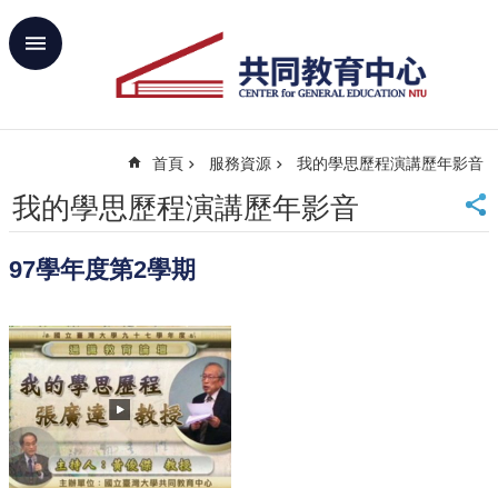
跳到主要內容區塊
進
階
搜
尋
首頁
服務資源
我的學思歷程演講歷年影音
回
首
我的學思歷程演講歷年影音
頁
臺
97學年度第2學期
大
首
頁
網
站
導
覽
聯
絡
資