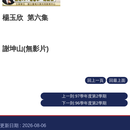
識
開
課
楊玉欣 第六集
資
訊
中
心
謝坤山(無影片)
消
息
相
關
法
回上一頁
回最上面
規
服
上一則:97學年度第2學期
務
下一則:96學年度第2學期
資
源
校
更新日期
2026-08-06
學