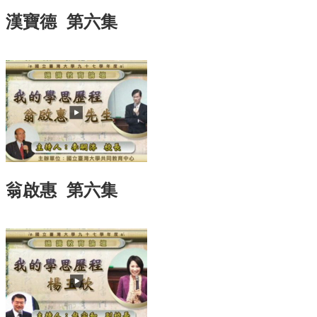
訊
漢寶德 第六集
English
關
於
中
心
教
學
單
位
翁啟惠 第六集
共
通
課
程
資
訊
通