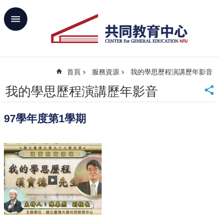
跳到主要內容區塊
進
階
搜
尋
首頁
服務資源
我的學思歷程演講歷年影音
回
首
我的學思歷程演講歷年影音
頁
臺
97學年度第1學期
大
首
頁
網
站
導
覽
聯
絡
資