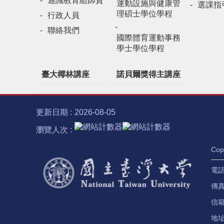
通識教育組師資
運動設施與健康管
選課指
理碩士學位學程
行政人員
聯絡我們
國際體育運動事務
學士學位學程
臺大椰林講座
諾貝爾獎得主講座
更新日期
2026-08-05
瀏覽人次
Co
電話：
傳真：
信
地址