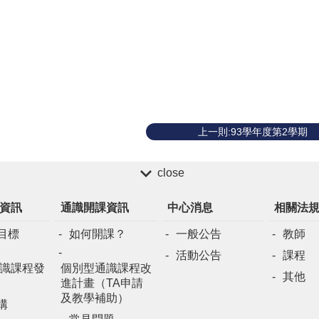
上一則:93學年度第2學期
close
資訊
通識開課資訊
中心消息
相關法
目標
如何開課？
一般公告
教師
活動公告
課程
識課程發
個別型通識課程改
其他
進計畫（TA申請
及教學補助）
構