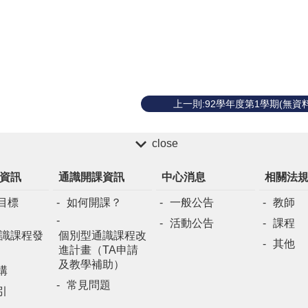
上一則:92學年度第1學期(無資料
close
資訊
通識開課資訊
中心消息
相關法
目標
如何開課？
一般公告
教師
活動公告
課程
識課程發
個別型通識課程改
其他
進計畫（TA申請
及教學補助）
構
常見問題
引