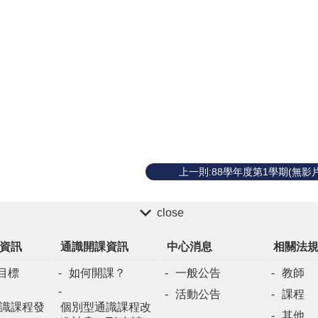
上一則:88學年度第1學期(無影片
close
資訊
通識開課資訊
中心消息
相關法
目標
如何開課？
一般公告
教師
活動公告
課程
識課程發
個別型通識課程改
其他