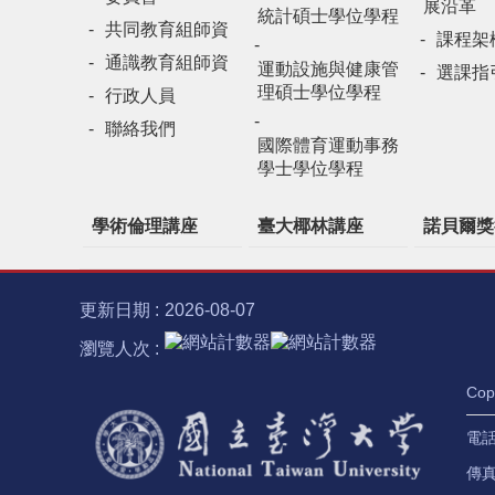
展沿革
統計碩士學位學程
共同教育組師資
課程架
通識教育組師資
運動設施與健康管
選課指
理碩士學位學程
行政人員
聯絡我們
國際體育運動事務
學士學位學程
學術倫理講座
臺大椰林講座
諾貝爾獎
更新日期
2026-08-07
瀏覽人次
Co
電話：
傳真：