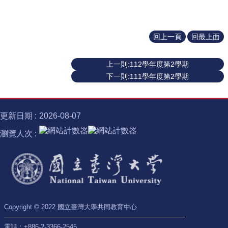
士
學
位
回上一頁
回最上面
半
導
上一則:112學年度第2學期
體
下一則:111學年度第2學期
跨
域
計
畫
更新日期
2026-08-07
瀏覽人次
臺
大
椰
林
講
座
諾
Copyright © 2022 國立臺灣大學共同教育中心
貝
電話：+886-2-3366-2545