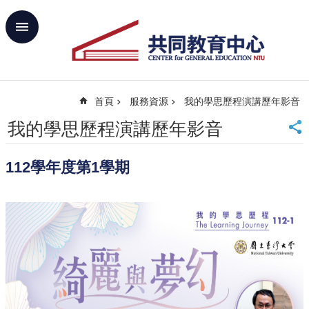
跳到主要內容區塊
進
階
搜
尋
首頁
服務資源
我的學思歷程演講歷年影音
回
首
我的學思歷程演講歷年影音
頁
臺
112學年度第1學期
大
首
頁
網
站
導
覽
聯
絡
資