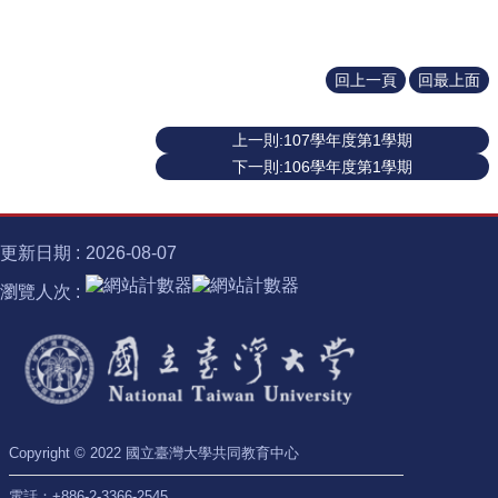
識
開
課
資
回上一頁
回最上面
訊
中
上一則:107學年度第1學期
心
下一則:106學年度第1學期
消
息
相
更新日期
2026-08-07
關
瀏覽人次
法
規
服
務
資
源
Copyright © 2022 國立臺灣大學共同教育中心
校
學
電話：+886-2-3366-2545