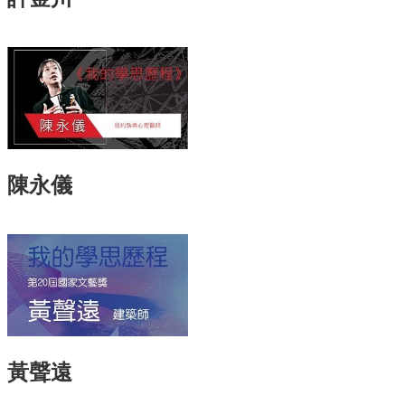
訊
English
關
於
中
心
教
陳永儀
學
單
位
共
通
課
程
資
訊
黃聲遠
通