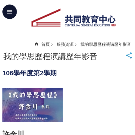
跳到主要內容區塊
進
階
搜
尋
首頁
服務資源
我的學思歷程演講歷年影音
回
首
我的學思歷程演講歷年影音
頁
臺
106學年度第2學期
大
首
頁
網
站
導
覽
聯
絡
許金川
資