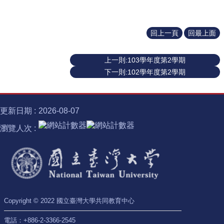
識
開
課
資
回上一頁
回最上面
訊
上一則:103學年度第2學期
中
心
下一則:102學年度第2學期
消
息
更新日期
2026-08-07
相
關
瀏覽人次
法
規
服
務
資
源
Copyright © 2022 國立臺灣大學共同教育中心
校
電話：+886-2-3366-2545
學