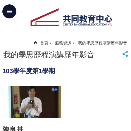
跳到主要內容區塊
進
階
搜
尋
首頁
服務資源
我的學思歷程演講歷年影音
回
首
我的學思歷程演講歷年影音
頁
臺
103學年度第1學期
大
首
頁
網
站
導
覽
聯
絡
陳良基
資