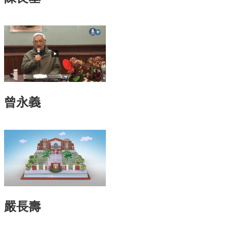
訊
English
關
於
中
心
教
曾永義
學
單
位
共
通
課
程
資
訊
嚴長壽
通