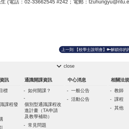
02-33662545 #242；電郵：tzuhungyu@ntu.ed
close
資訊
通識開課資訊
中心消息
相關法
目標
如何開課？
一般公告
教師
活動公告
課程
識課程發
個別型通識課程改
其他
進計畫（TA申請
及教學補助）
構
常見問題
引