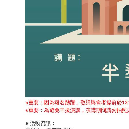
※重要：因為報名踴躍，敬請與會者提前於13:
※重要：為避免干擾演講，演講期間請勿拍照
● 活動資訊：