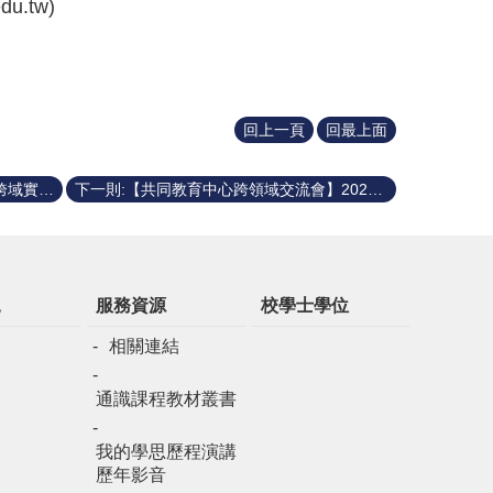
u.tw)
回上一頁
回最上面
上一則:【校學士說明會】🔑解鎖你的跨域實踐力🔐 - 114學年度校學士申請說明會
下一則:【共同教育中心跨領域交流會】2024.12.23 歡迎各位師長、學生與同仁踴躍參加
規
服務資源
校學士學位
相關連結
通識課程教材叢書
我的學思歷程演講
歷年影音