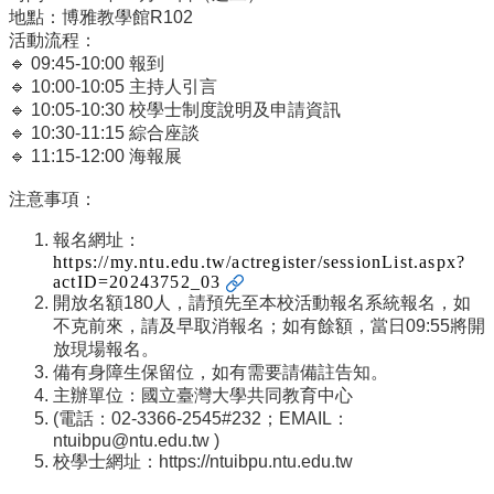
識
地點：博雅教學館R102
開
活動流程：
課
🔹 09:45-10:00 報到
資
🔹 10:00-10:05 主持人引言
訊
🔹 10:05-10:30 校學士制度說明及申請資訊
🔹 10:30-11:15 綜合座談
中
🔹 11:15-12:00 海報展
心
消
注意事項：
息
報名網址：
相
https://my.ntu.edu.tw/actregister/sessionList.aspx?
關
actID=20243752_03
法
開放名額180人，請預先至本校活動報名系統報名，如
規
不克前來，請及早取消報名；如有餘額，當日09:55將開
放現場報名。
服
備有身障生保留位，如有需要請備註告知。
務
主辦單位：國立臺灣大學共同教育中心
資
(電話：02-3366-2545#232；EMAIL：
源
ntuibpu@ntu.edu.tw
)
校學士網址：https://ntuibpu.ntu.edu.tw
校
學