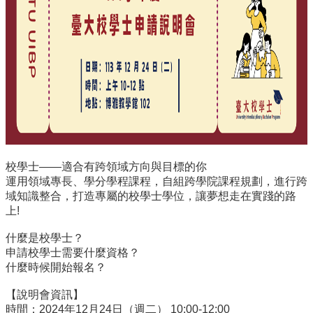
訊
English
關
於
中
心
教
學
單
校學士——適合有跨領域方向與目標的你
位
運用領域專長、學分學程課程，自組跨學院課程規劃，進行跨
域知識整合，打造專屬的校學士學位，讓夢想走在實踐的路
共
上!
通
課
什麼是校學士？
程
申請校學士需要什麼資格？
資
什麼時候開始報名？
訊
【說明會資訊】
通
時間：2024年12月24日（週二） 10:00-12:00