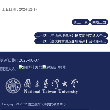
士
上版日期：2024-12-17
學
位
回上一頁
回最上面
半
導
體
上一則:【學術倫理講座】國立陽明交通大學周倩副校長兼倫理長「研究論文寫作與學術倫理：論抄襲與自我抄襲」20250109
跨
下一則:【臺大椰林講座創智系列】台積電張忠謀創辦人 20241216
域
計
畫
更新日期
2026-08-07
臺
瀏覽人次
大
椰
林
講
座
諾
Copyright © 2022 國立臺灣大學共同教育中心
貝