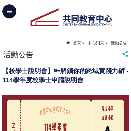
跳到主要內容區塊
進
階
搜
尋
首頁
中心消息
活動公告
回
首
活動公告
頁
臺
【校學士說明會】🔑解鎖你的跨域實踐力🔐 -
大
首
114學年度校學士申請說明會
頁
網
站
導
覽
聯
絡
資