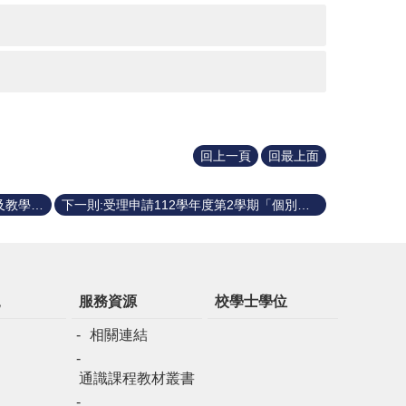
回上一頁
回最上面
上一則:113-1 通識課程教學助理聘僱及教學活動輔助費報帳相關說明
下一則:受理申請112學年度第2學期「個別型通識課程改進計畫」
規
服務資源
校學士學位
相關連結
通識課程教材叢書