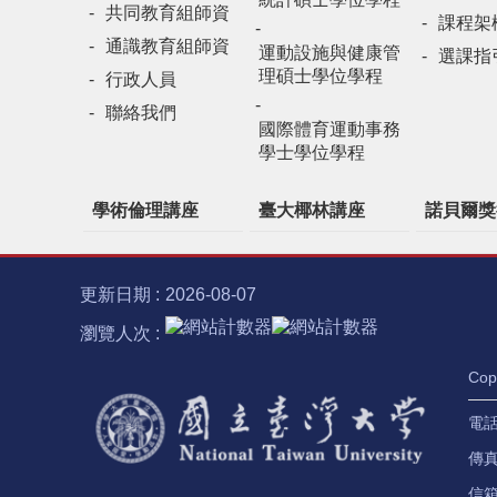
共同教育組師資
課程架
通識教育組師資
運動設施與健康管
選課指
理碩士學位學程
行政人員
聯絡我們
國際體育運動事務
學士學位學程
學術倫理講座
臺大椰林講座
諾貝爾獎
更新日期
2026-08-07
瀏覽人次
Co
電話：
傳真：
信