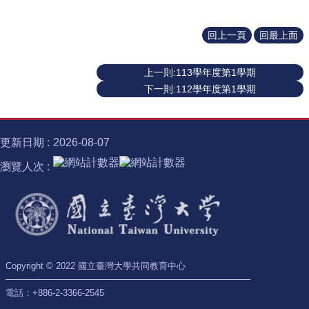
士
學
回上一頁
回最上面
位
半
上一則:113學年度第1學期
導
下一則:112學年度第1學期
體
跨
域
計
更新日期
2026-08-07
畫
瀏覽人次
臺
大
椰
林
講
座
Copyright © 2022 國立臺灣大學共同教育中心
諾
電話：+886-2-3366-2545
貝