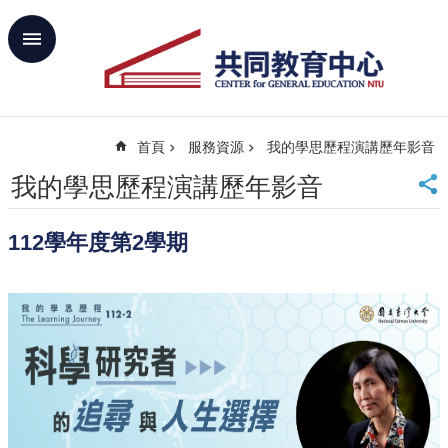
跳到主要內容區塊
進
階
搜
尋
首頁
服務資源
我的學思歷程演講歷年影音
回
首
我的學思歷程演講歷年影音
頁
臺
112學年度第2學期
大
首
頁
網
站
導
覽
聯
絡
資