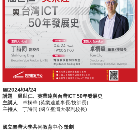
識
開
課
資
訊
中
心
消
息
相
關
法
📅2024/04/24
規
講題
：
温世仁、英業達與台灣ICT 50年發展史
服
主講人
：卓桐華 (英業達董事長/技師長)
務
主持人
：丁詩同 (國立臺灣大學副校長)
資
源
國立臺灣大學共同教育中心 策劃
校
學