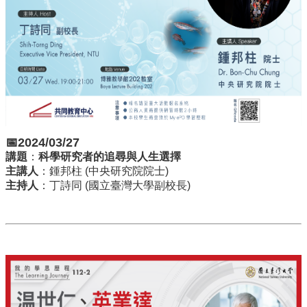
訊
English
關
於
中
心
教
學
📅2024/03/27
單
講題
：
科學研究者的追尋與人生選擇
位
主講人
：鍾邦柱 (中央研究院院士)
主持人
：丁詩同 (國立臺灣大學副校長)
共
通
課
程
資
訊
通