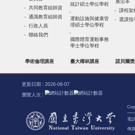
展沿革
統計碩士學位學程
共同教育組師資
課程架
通識教育組師資
運動設施與健康管
選課指
理碩士學位學程
行政人員
聯絡我們
國際體育運動事務
學士學位學程
學術倫理講座
臺大椰林講座
諾貝爾獎
更新日期
2026-08-07
瀏覽人次
Co
電話：
傳真：