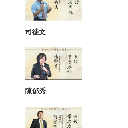
司徒文
陳郁秀