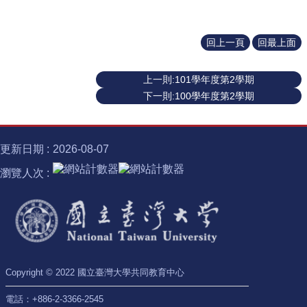
識
開
課
回上一頁
回最上面
資
訊
上一則:101學年度第2學期
中
下一則:100學年度第2學期
心
消
息
更新日期
2026-08-07
相
關
瀏覽人次
法
規
服
務
資
源
Copyright © 2022 國立臺灣大學共同教育中心
校
電話：+886-2-3366-2545
學