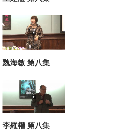
訊
English
關
於
中
心
教
魏海敏 第八集
學
單
位
共
通
課
程
資
訊
李羅權 第八集
通