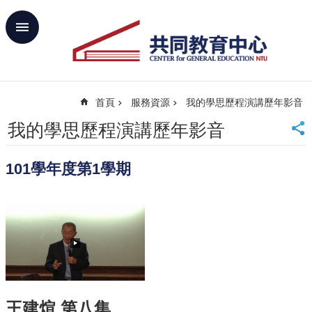
跳到主要內容區塊
進
階
搜
尋
首頁
服務資源
我的學思歷程演講歷年影音
回
首
我的學思歷程演講歷年影音
頁
臺
101學年度第1學期
大
首
頁
網
站
導
覽
聯
絡
王建煊 第八集
資