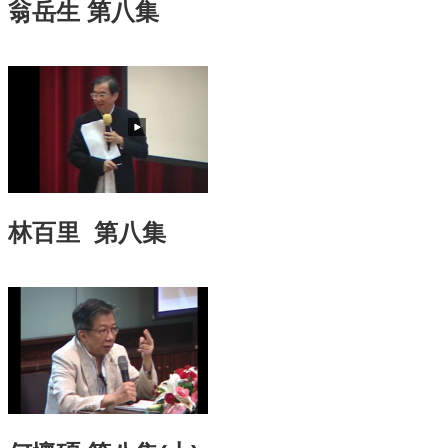
翁岳生 第八集
訊
English
關
於
中
心
教
學
單
林百里 第八集
位
共
通
課
程
資
訊
通