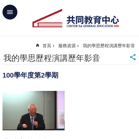
跳到主要內容區塊
進
階
搜
尋
首頁
服務資源
我的學思歷程演講歷年影音
回
首
我的學思歷程演講歷年影音
頁
臺
100學年度第2學期
大
首
頁
網
站
導
覽
聯
絡
資