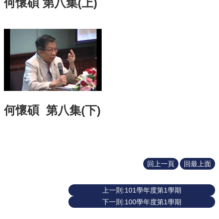
何懷碩 第八集(上)
識
開
課
資
訊
中
心
消
息
何懷碩 第八集(下)
相
關
法
規
服
回上一頁
回最上面
務
資
源
上一則:101學年度第1學期
下一則:100學年度第1學期
校
學