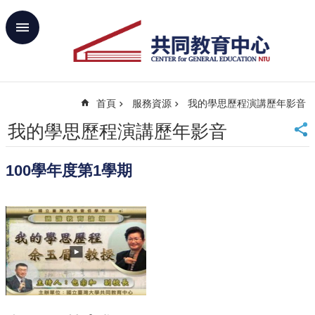
跳到主要內容區塊
進
階
搜
尋
首頁
服務資源
我的學思歷程演講歷年影音
回
首
我的學思歷程演講歷年影音
頁
臺
100學年度第1學期
大
首
頁
網
站
導
覽
聯
絡
資