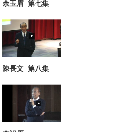
余玉眉 第七集
訊
English
關
於
中
心
教
學
單
陳長文 第八集
位
共
通
課
程
資
訊
通