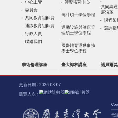
中心主管
師資培育中心
共同與通
委員會
展沿革
統計碩士學位學程
共同教育組師資
課程架
通識教育組師資
運動設施與健康管
選課指
理碩士學位學程
行政人員
聯絡我們
國際體育運動事務
學士學位學程
學術倫理講座
臺大椰林講座
諾貝爾獎
更新日期
2026-08-07
瀏覽人次
Co
電話：