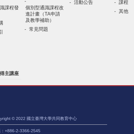
活動公告
課程
識課程發
個別型通識課程改
其他
進計畫（TA申請
及教學補助）
構
常見問題
引
得主講座
pyright © 2022 國立臺灣大學共同教育中心
+886-2-3366-2545